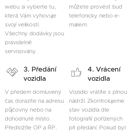
webu si vyberte tu,
můžete provést buď
která Vám vyhovuje
telefonicky nebo e-
svojí velikostí.
mailem.
Všechny dodávky jsou
pravidelně
servisovány.
3. Předání
4. Vrácení
vozidla
vozidla
V předem domluvený
Vozidlo vrátíte s plnou
čas dorazíte na adresu
nádrží. Zkontrolujeme
půjčovny nebo na
stav vozidla dle
dohodnuté místo.
fotografií pořízených
Předložíte OP a ŘP,
při předání. Pokud byl