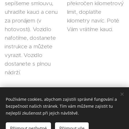
sepíšeme smlouvu,
překročen kilometrový
uhradíte kauci a cenu
limit, doplatíte
za pronájem (v
kilometry navíc. Poté
hotovosti). Vozidlo
Vám vrátíme kauci.
nafotíme, dostanete
instrukce a můžete
vyrazit. Vozidlo
dostanete s plnou
nádrží.
Používáme cookies, abychom zajistili správné fungování a
bezpečnost našich stránek. Tím vám můžeme zajistit tu
Dodávky Lichnov
nejlepší zkušenost při jejich návštěvě.
©
2026
Přijmout nezbytné
Přijmout vše
Cookies